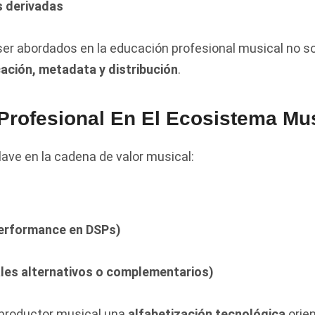
s derivadas
er abordados en la educación profesional musical no so
cación, metadata y distribución
.
Profesional En El Ecosistema Mus
lave en la cadena de valor musical:
(performance en DSPs)
les alternativos o complementarios)
l productor musical una
alfabetización tecnológica
orien