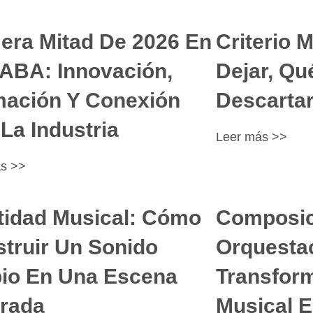
era Mitad De 2026 En
Criterio 
ABA: Innovación,
Dejar, Qu
ación Y Conexión
Descarta
La Industria
Leer más >>
ás >>
tidad Musical: Cómo
Composici
truir Un Sonido
Orquesta
io En Una Escena
Transform
rada
Musical 