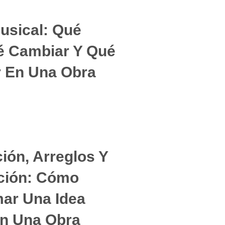
Musical: Qué
é Cambiar Y Qué
r En Una Obra
ón, Arreglos Y
ción: Cómo
ar Una Idea
En Una Obra